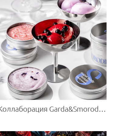
Коллаборация Garda&Smorodina