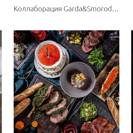
Коллаборация Garda&Smorodina